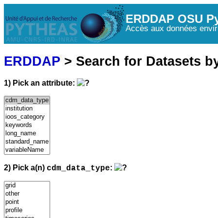
ERDDAP OSU Py
Accès aux données envir
ERDDAP
> Search for Datasets b
1) Pick an attribute:
2) Pick a(n)
:
cdm_data_type