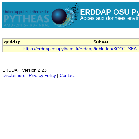
ERDDAP OSU Py
Accès aux données envir
griddap
Subset
https://erddap.osupytheas.fr/erddap/tabledap/SOOT_SEA
ERDDAP, Version 2.23
Disclaimers
|
Privacy Policy
|
Contact