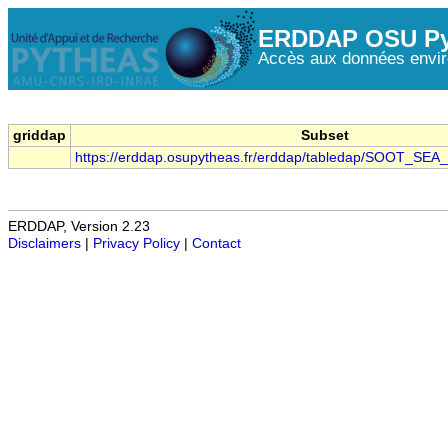
ERDDAP OSU Py
Accès aux données envir
griddap
Subset
https://erddap.osupytheas.fr/erddap/tabledap/SOOT_SEA
ERDDAP, Version 2.23
Disclaimers
|
Privacy Policy
|
Contact