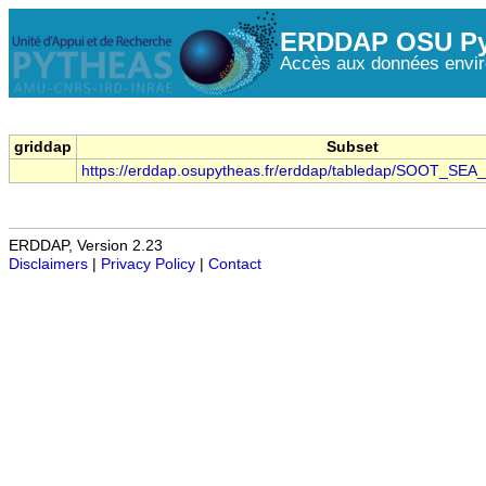
ERDDAP OSU Py
Accès aux données envir
griddap
Subset
https://erddap.osupytheas.fr/erddap/tabledap/SOOT_SEA
ERDDAP, Version 2.23
Disclaimers
|
Privacy Policy
|
Contact