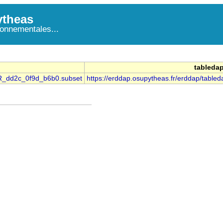
theas
onnementales...
tableda
HR_dd2c_0f9d_b6b0.subset
https://erddap.osupytheas.fr/erddap/ta