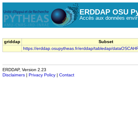
ERDDAP OSU Py
Accès aux données envir
griddap
Subset
https://erddap.osupytheas.fr/erddap/tabledap/dataOSCA
ERDDAP, Version 2.23
Disclaimers
|
Privacy Policy
|
Contact