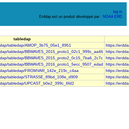
log in
Erddap est un produit développé par :
NOAA
ERD
tabledap
/erddap/tabledap/AMOP_3b75_05e1_8951
https://erd
/erddap/tabledap/BBWAVES_2015_proto1_02c1_999c_aa46
https://erd
/erddap/tabledap/BBWAVES_2015_proto2_0c15_7ba6_2c7c
https://erd
/erddap/tabledap/BBWAVES_2016_proto1_5ecc_9507_edad
https://erd
/erddap/tabledap/FROMVAR_142e_219c_c4aa
https://erd
/erddap/tabledap/STRASSE_89bd_108e_d909
https://erd
erddap/tabledap/UPCAST_b0e2_399c_6fd2
https://erd