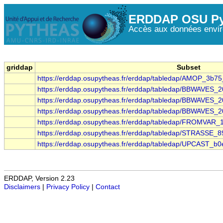
ERDDAP OSU Py
Accès aux données envir
griddap
Subset
https://erddap.osupytheas.fr/erddap/tabledap/AMOP_3b7
https://erddap.osupytheas.fr/erddap/tabledap/BBWAVES
https://erddap.osupytheas.fr/erddap/tabledap/BBWAVES
https://erddap.osupytheas.fr/erddap/tabledap/BBWAVES
https://erddap.osupytheas.fr/erddap/tabledap/FROMVAR
https://erddap.osupytheas.fr/erddap/tabledap/STRASSE_
https://erddap.osupytheas.fr/erddap/tabledap/UPCAST_b
ERDDAP, Version 2.23
Disclaimers
|
Privacy Policy
|
Contact