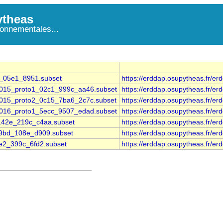
theas
onnementales...
5_05e1_8951.subset
https://erddap.osupytheas.fr
_2015_proto1_02c1_999c_aa46.subset
https://erddap.osupytheas.fr
_2015_proto2_0c15_7ba6_2c7c.subset
https://erddap.osupytheas.fr
_2016_proto1_5ecc_9507_edad.subset
https://erddap.osupytheas.fr
_142e_219c_c4aa.subset
https://erddap.osupytheas.fr
89bd_108e_d909.subset
https://erddap.osupytheas.fr
0e2_399c_6fd2.subset
https://erddap.osupytheas.fr/