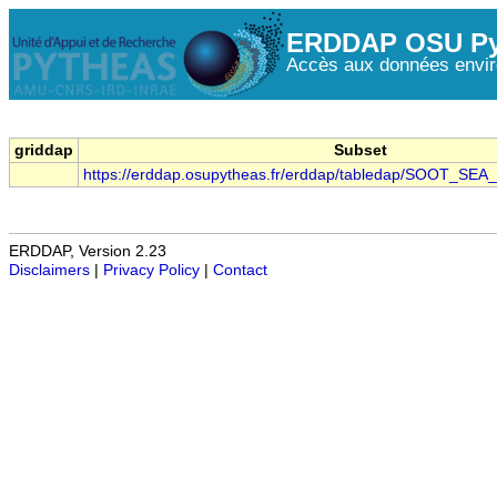
ERDDAP OSU Py
Accès aux données envir
griddap
Subset
https://erddap.osupytheas.fr/erddap/tabledap/SOOT_SEA
ERDDAP, Version 2.23
Disclaimers
|
Privacy Policy
|
Contact