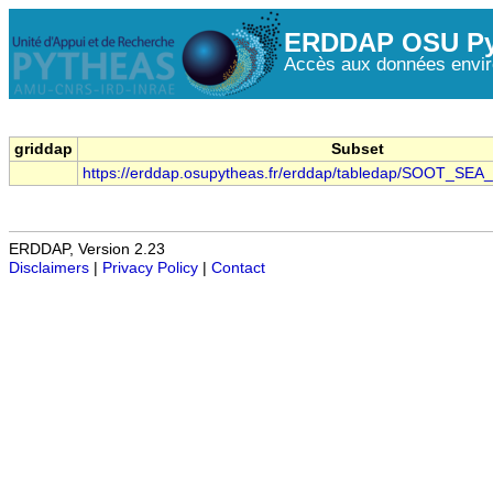
ERDDAP OSU Py
Accès aux données envir
griddap
Subset
https://erddap.osupytheas.fr/erddap/tabledap/SOOT_SEA
ERDDAP, Version 2.23
Disclaimers
|
Privacy Policy
|
Contact