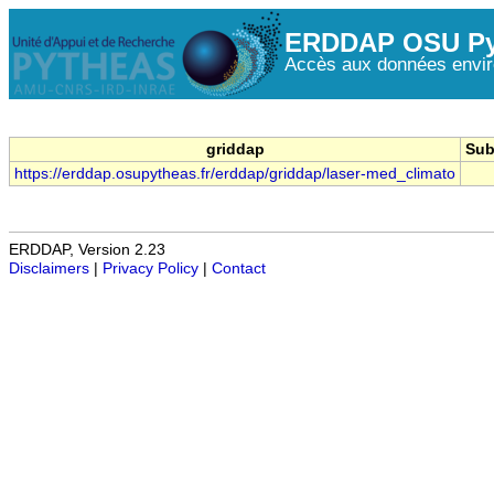
ERDDAP OSU Py
Accès aux données envir
griddap
Sub
https://erddap.osupytheas.fr/erddap/griddap/laser-med_climato
ERDDAP, Version 2.23
Disclaimers
|
Privacy Policy
|
Contact