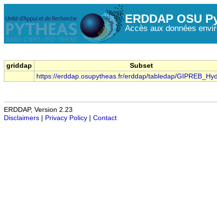
ERDDAP OSU Py
Accès aux données envir
griddap
Subset
https://erddap.osupytheas.fr/erddap/tabledap/GIPREB_Hyd
ERDDAP, Version 2.23
Disclaimers
|
Privacy Policy
|
Contact