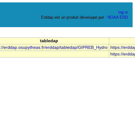
log in
Erddap est un produit développé par :
NOAA
ERD
tabledap
s://erddap.osupytheas.fr/erddap/tabledap/GIPREB_Hydro
https://erdd
https://erdd