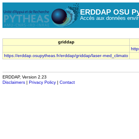
ERDDAP OSU Py
Accès aux données envir
griddap
htt
https://erddap.osupytheas.fr/erddap/griddap/laser-med_climato
ERDDAP, Version 2.23
Disclaimers
|
Privacy Policy
|
Contact