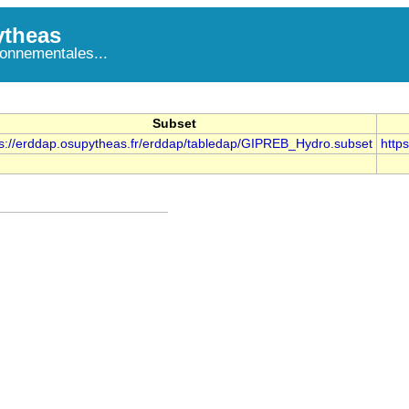
theas
onnementales...
Subset
ps://erddap.osupytheas.fr/erddap/tabledap/GIPREB_Hydro.subset
http