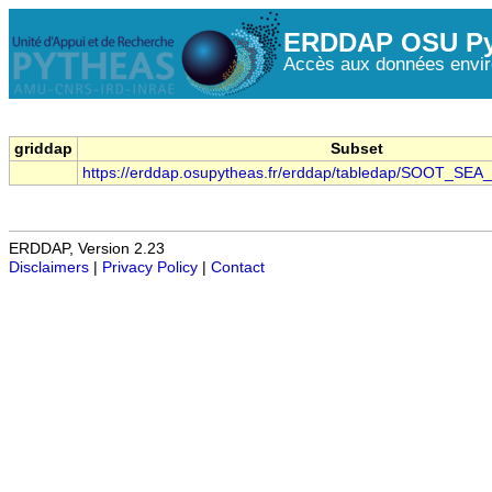
ERDDAP OSU Py
Accès aux données envir
griddap
Subset
https://erddap.osupytheas.fr/erddap/tabledap/SOOT_SEA
ERDDAP, Version 2.23
Disclaimers
|
Privacy Policy
|
Contact