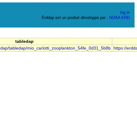
log in
Erddap est un produit développé par :
NOAA
ERD
tabledap
rddap/tabledap/mio_carlotti_zooplankton_54fe_0d31_5b8b
https://erd