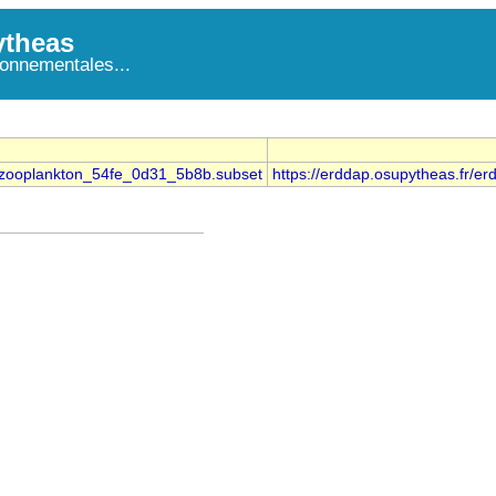
theas
onnementales...
ti_zooplankton_54fe_0d31_5b8b.subset
https://erddap.osupytheas.fr/e