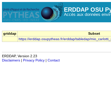
ERDDAP OSU Py
Accès aux données envir
griddap
Subset
https://erddap.osupytheas.fr/erddap/tabledap/mio_carlot
ERDDAP, Version 2.23
Disclaimers
|
Privacy Policy
|
Contact