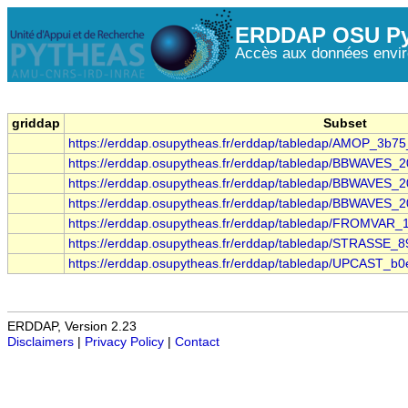
ERDDAP OSU Py
Accès aux données envir
griddap
Subset
https://erddap.osupytheas.fr/erddap/tabledap/AMOP_3b7
https://erddap.osupytheas.fr/erddap/tabledap/BBWAVES
https://erddap.osupytheas.fr/erddap/tabledap/BBWAVES
https://erddap.osupytheas.fr/erddap/tabledap/BBWAVES
https://erddap.osupytheas.fr/erddap/tabledap/FROMVAR
https://erddap.osupytheas.fr/erddap/tabledap/STRASSE_
https://erddap.osupytheas.fr/erddap/tabledap/UPCAST_b
ERDDAP, Version 2.23
Disclaimers
|
Privacy Policy
|
Contact