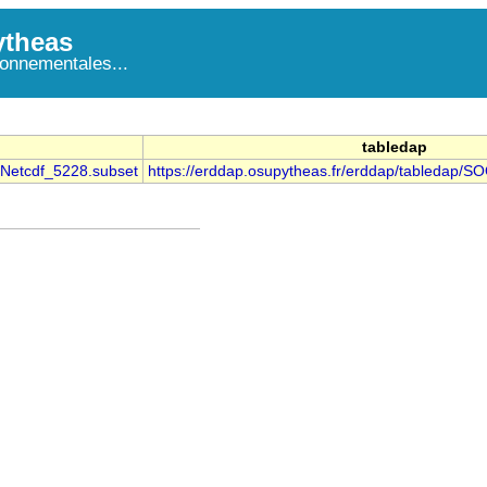
theas
onnementales...
tabledap
_Netcdf_5228.subset
https://erddap.osupytheas.fr/erddap/tabledap