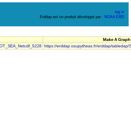
log in
Erddap est un produit développé par :
NOAA
ERD
Make A Graph
/SOOT_SEA_Netcdf_5228
https://erddap.osupytheas.fr/erddap/tabled