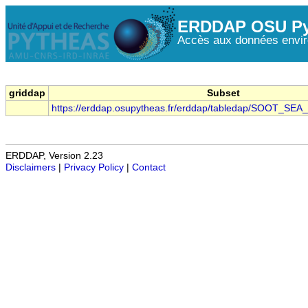
ERDDAP OSU Py
Accès aux données envir
griddap
Subset
https://erddap.osupytheas.fr/erddap/tabledap/SOOT_SEA
ERDDAP, Version 2.23
Disclaimers
|
Privacy Policy
|
Contact